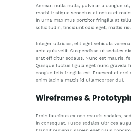
Aenean nulla nulla, pulvinar a congue ut,
morbi tristique senectus et netus et mal
in urna maximus porttitor fringilla at tel
sollicitudin, tincidunt odio eget, mattis ris
Integer ultricies, elit eget vehicula venena
ante quis velit. Suspendisse ut sodales di
erat efficitur sodales. Nunc est mauris, f
Quisque luctus ligula eget nunc gravida fri
congue felis fringilla est. Praesent et or
enim lacinia mattis id ullamcorper dui.
Wireframes & Prototypi
Proin faucibus ex nec mauris sodales, sed
in consequat. Fusce sodales ultrices augu
blandit pulvinar, sapien eget risus condi