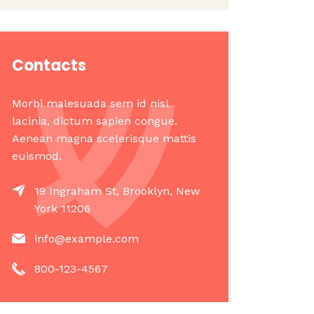
Contacts
Morbi malesuada sem id nisl
lacinia, dictum sapien congue.
Aenean magna scelerisque mattis
euismod.
19 Ingraham St, Brooklyn, New
York 11206
info@example.com
800-123-4567