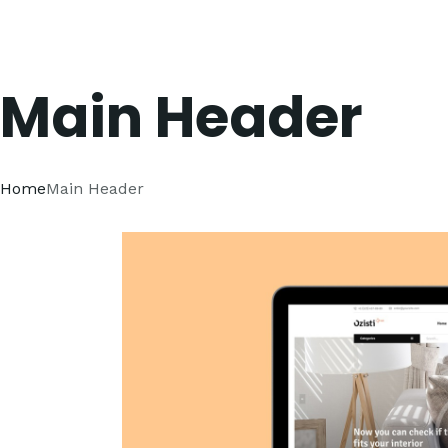
Main Header
Home
Main Header