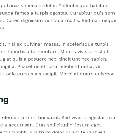
 pulvinar venenatis dolor. Pellentesque habitant
esuada fames a turpis egestas. Curabitur quis sem
lus. Donec dignissim vehicula mollis. Sed non neque
us.
tis, nisi ex pulvinar massa, in scelerisque turpis
am, lobortis a fermentum. Mauris viverra nisl ut
eugiat quis a posuere nec, tincidunt nec sapien.
ngilla. Phasellus efficitur eleifend nulla, vel
ci eu odio cursus a suscipit. Morbi at quam euismod
ng
 elementum mi tincidunt. Sed viverra egestas nisi
e a accumsan. Cras sollicitudin, ipsum eget
mentum nibh, a rutrum dolor quam feugiat elit.