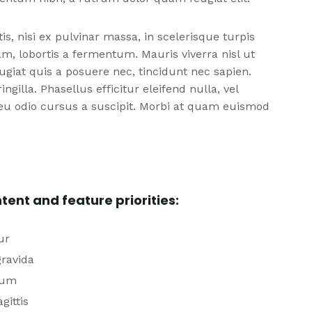
tis, nisi ex pulvinar massa, in scelerisque turpis
am, lobortis a fermentum. Mauris viverra nisl ut
eugiat quis a posuere nec, tincidunt nec sapien.
ngilla. Phasellus efficitur eleifend nulla, vel
ci eu odio cursus a suscipit. Morbi at quam euismod
tent and feature priorities:
ur
gravida
rum
gittis